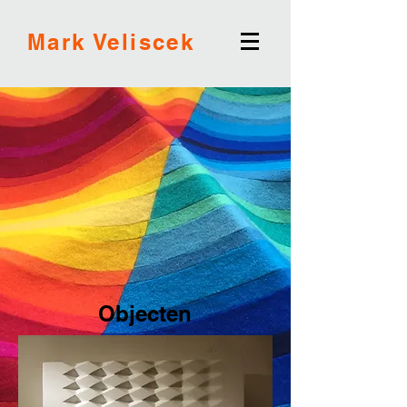
Mark Veliscek
Objecten